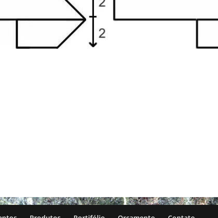
entos
Produtos
Portifólio
Orçamento
Contato