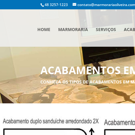
48 3257-1223
contato@marmorariaoliveira.com
HOME
MARMORARIA
SERVIÇOS
ACA
ACABAMENTOS EM
CONHEÇA OS TIPOS DE ACABAMENTOS EM M