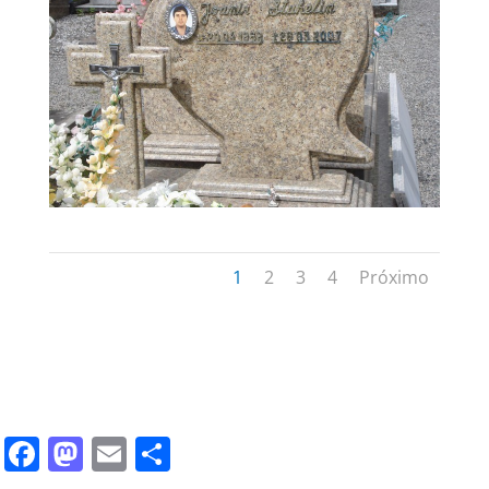
1
2
3
4
Próximo
F
M
E
S
a
a
m
h