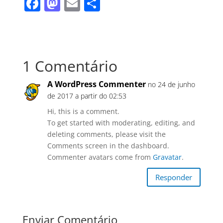
F
M
E
S
a
a
m
h
c
st
ai
ar
e
o
l
e
1 Comentário
b
d
o
o
A WordPress Commenter
no 24 de junho
o
n
de 2017 a partir do 02:53
k
Hi, this is a comment.
To get started with moderating, editing, and
deleting comments, please visit the
Comments screen in the dashboard.
Commenter avatars come from
Gravatar
.
Responder
Enviar Comentário