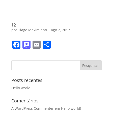
12
por
Tiago Maximiano
|
ago 2, 2017
F
M
E
S
a
a
m
h
c
st
ai
ar
e
o
l
e
b
d
Posts recentes
o
o
Hello world!
o
n
k
Comentários
A WordPress Commenter
em
Hello world!