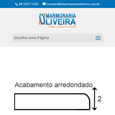
48 3257-1223
contato@marmorariaoliveira.com.br
Escolha uma Página