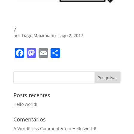
7
por
Tiago Maximiano
|
ago 2, 2017
F
M
E
S
a
a
m
h
c
st
ai
ar
e
o
l
e
b
d
Posts recentes
o
o
Hello world!
o
n
k
Comentários
A WordPress Commenter
em
Hello world!