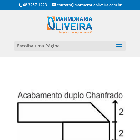
48 3257-1223
contato@marmorariaoliveira.com.br
Escolha uma Página