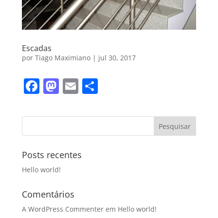
Escadas
por
Tiago Maximiano
|
jul 30, 2017
F
M
E
S
a
a
m
h
c
st
ai
ar
e
o
l
e
b
d
Posts recentes
o
o
Hello world!
o
n
k
Comentários
A WordPress Commenter
em
Hello world!